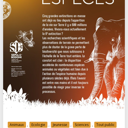
Animaux
,
Ecologie
,
Jeunesse
,
Sciences
,
Tout public