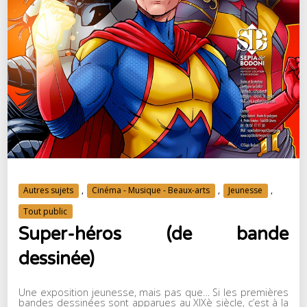
Autres sujets
,
Cinéma - Musique - Beaux-arts
,
Jeunesse
,
Tout public
Super-héros (de bande
dessinée)
Une exposition jeunesse, mais pas que… Si les premières
bandes dessinées sont apparues au XIXè siècle, c’est à la