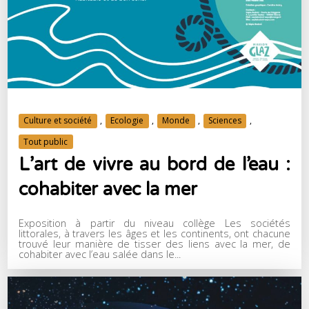
Culture et société
,
Ecologie
,
Monde
,
Sciences
,
Tout public
L’art de vivre au bord de l’eau :
cohabiter avec la mer
Exposition à partir du niveau collège Les sociétés
littorales, à travers les âges et les continents, ont chacune
trouvé leur manière de tisser des liens avec la mer, de
cohabiter avec l’eau salée dans le...