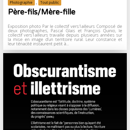
Photographie
,
Tout public
Père-fils/Mère-fille
Exposition photo Par le collectif vers1ailleurs Composé de
deux photographes, Pascal Glais et François Quinio, le
collectif vers1ailleurs travaille depuis plusieurs années sur
la mise en image d’un territoire rural. Leur constance et
leur ténacité instaurent petit à...