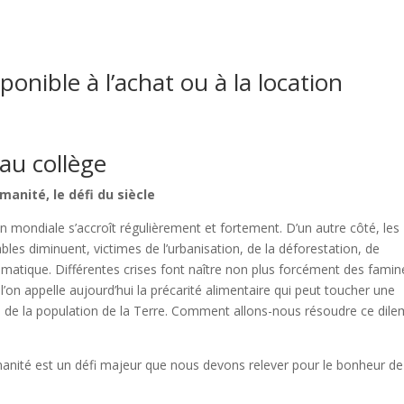
sponible à l’achat ou à la location
eau collège
umanité, le défi du siècle
n mondiale s’accroît régulièrement et fortement. D’un autre côté, les
ables diminuent, victimes de l’urbanisation, de la déforestation, de
climatique. Différentes crises font naître non plus forcément des famin
l’on appelle aujourd’hui la précarité alimentaire qui peut toucher une
e de la population de la Terre. Comment allons-nous résoudre ce di
manité est un défi majeur que nous devons relever pour le bonheur de